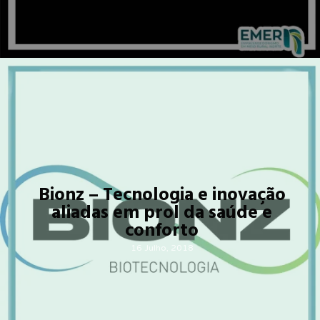
Bionz – Tecnologia e inovação
aliadas em prol da saúde e
conforto
16 Julho, 2018