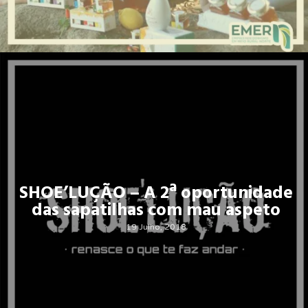
SHOE’LUÇÃO – A 2ª oportunidade
das sapatilhas com mau aspeto
19 Julho, 2018