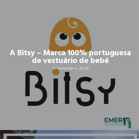
A Bitsy – Marca 100% portuguesa
de vestuário de bebé
10 Novembro, 2018