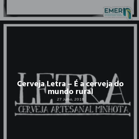
Cerveja Letra – É a cerveja do
mundo rural
27 Julho, 2018