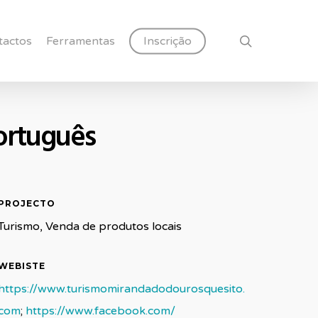
search
tactos
Ferramentas
Inscrição
ortuguês
PROJECTO
Turismo, Venda de produtos locais
WEBISTE
https://www.
turismomirandadodourosquesito.
com
;
https://www.facebook.com/