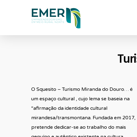
Skip
to
main
content
Tur
O Squesito – Turismo Miranda do Douro… é
um espaço cultural , cujo lema se baseia na
“afirmação da identidade cultural
mirandesa/transmontana. Fundada em 2017,
pretende dedicar-se ao trabalho do mais
genuíno e autêntico existente na cultura