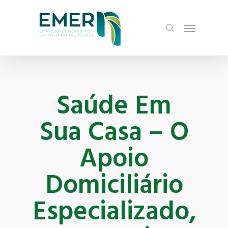
Skip
Menu
to
search
main
content
Saúde Em
Sua Casa – O
Apoio
Domiciliário
Especializado,