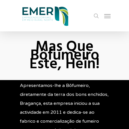
Skip
Menu
to
search
main
content
Mas Que
Bôfumeiro
Este, Hein!
Apresentamos-lhe a Bôfumeiro,
diretamente da terra dos bons enchidos,
Bragança, esta empresa iniciou a sua
actividade em 2011 e dedica-se ao
fabrico e comercialização de fumeiro