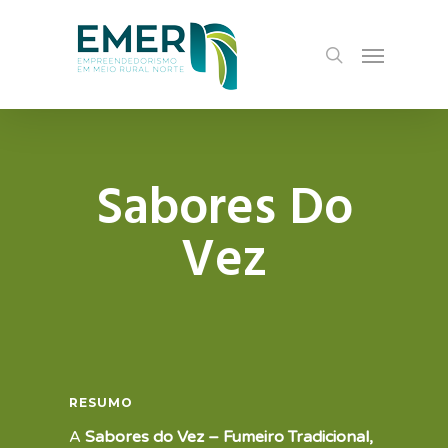
Skip
Menu
to
search
main
content
Sabores Do
Vez
RESUMO
A
Sabores do Vez – Fumeiro Tradicional,