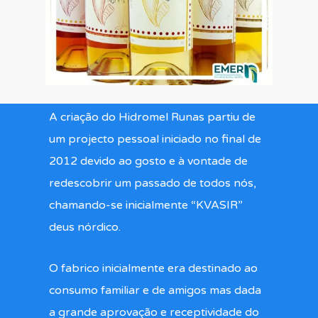
A criação do Hidromel Runas partiu de
um projecto pessoal iniciado no final de
2012 devido ao gosto e à vontade de
redescobrir um passado de todos nós,
chamando-se inicialmente “KVASIR”
deus nórdico.
O fabrico inicialmente era destinado ao
consumo familiar e de amigos mas dada
a grande aprovação e receptividade do