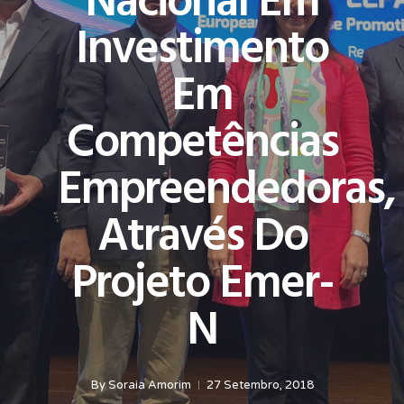
Nacional Em
Investimento
Em
Competências
Empreendedoras,
Através Do
Projeto Emer-
N
By
Soraia Amorim
27 Setembro, 2018