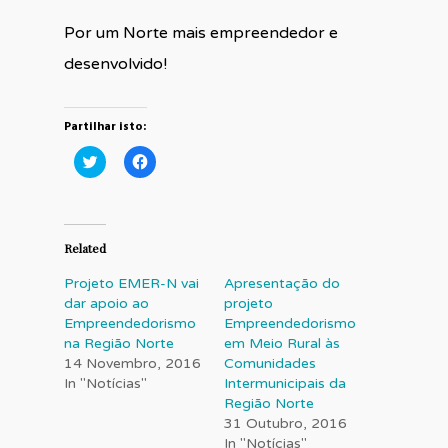
Por um Norte mais empreendedor e
desenvolvido!
Partilhar isto:
Click
Click
to
to
share
share
on
on
Twitter
Facebook
(Opens
(Opens
in
in
Related
new
new
window)
window)
Projeto EMER-N vai
Apresentação do
dar apoio ao
projeto
Empreendedorismo
Empreendedorismo
na Região Norte
em Meio Rural às
14 Novembro, 2016
Comunidades
In "Notícias"
Intermunicipais da
Região Norte
31 Outubro, 2016
In "Notícias"