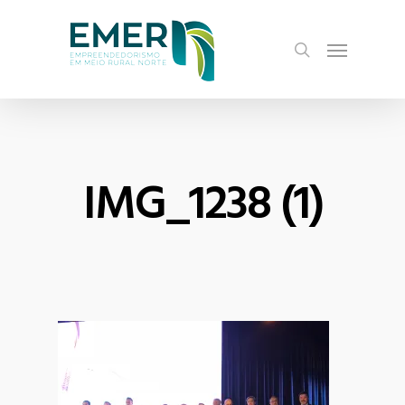
Skip
Menu
to
search
main
content
IMG_1238 (1)