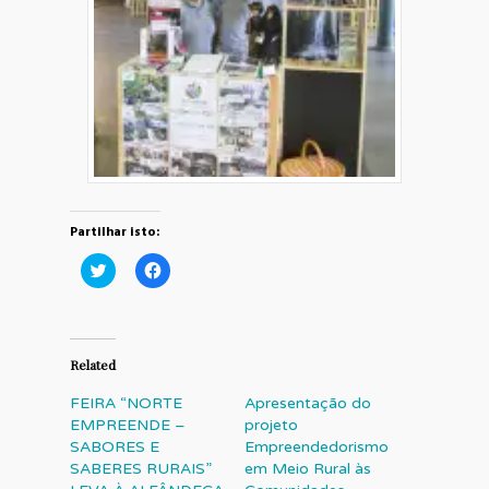
Partilhar isto:
Click
Click
to
to
share
share
on
on
Twitter
Facebook
(Opens
(Opens
in
in
Related
new
new
window)
window)
FEIRA “NORTE
Apresentação do
EMPREENDE –
projeto
SABORES E
Empreendedorismo
SABERES RURAIS”
em Meio Rural às