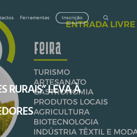
search
tactos
Ferramentas
Inscrição
S RURAIS” LEVA À
EDORES