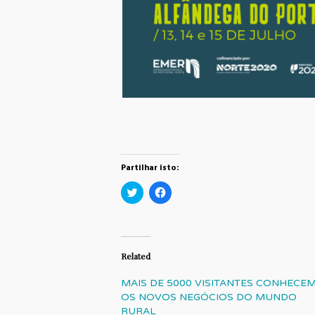
Partilhar isto:
Click
Click
to
to
share
share
on
on
Twitter
Facebook
(Opens
(Opens
in
in
new
new
Related
window)
window)
MAIS DE 5000 VISITANTES CONHECE
OS NOVOS NEGÓCIOS DO MUNDO
RURAL