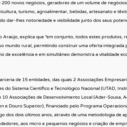
 200 novos negócios, geradores de um volume de negócios 
ultura, turismo, agroalimentar, bebidas, artesanato e têxt
 dar-lhes notoriedade e visibilidade junto dos seus potenci
 Araújo, explica que “em conjunto, todos estes produtos, r
so mundo rural, permitindo construir uma oferta integrada 
io de excelência e em simultâneo demonstra a vitalidade eco
ceria de 15 entidades, das quais 2 Associações Empresariai
es do Sistema Cientifico e Tecnológico Nacional (UTAD, Insti
) e 10 Associações de Desenvolvimento Local (Ader-Sousa, A
n e Douro Superior), financiado pelo Programa Operacion
 dos dois últimos anos, através de uma metodologia de ap
edores, aos micro e pequenos negócios e criação de empr