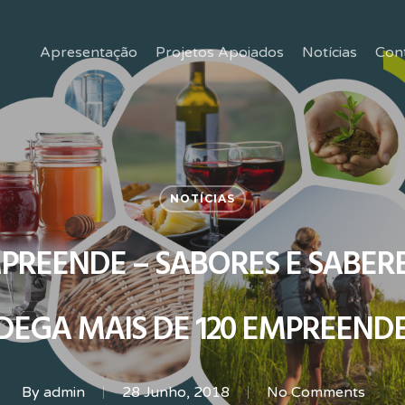
Apresentação
Projetos Apoiados
Notícias
Con
NOTÍCIAS
PREENDE – SABORES E SABERE
DEGA MAIS DE 120 EMPREEND
By
admin
28 Junho, 2018
No Comments