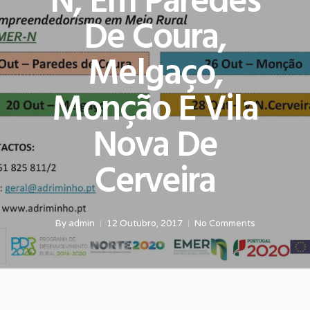
N, Em Paredes
De Coura,
Melgaço,
Monção E Vila
Nova De
Cerveira
By
admin
12 Outubro, 2017
No Comments