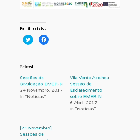
Partilhar isto:
Click
Click
to
to
share
share
on
on
Twitter
Facebook
(Opens
(Opens
in
in
Related
new
new
window)
window)
Sessões de
Vila Verde Acolheu
Divulgação EMER-N
Sessão de
24 Novembro, 2017
Esclarecimento
In "Notícias"
sobre EMER-N
6 Abril, 2017
In "Notícias"
[23 Novembro]
Sessões de