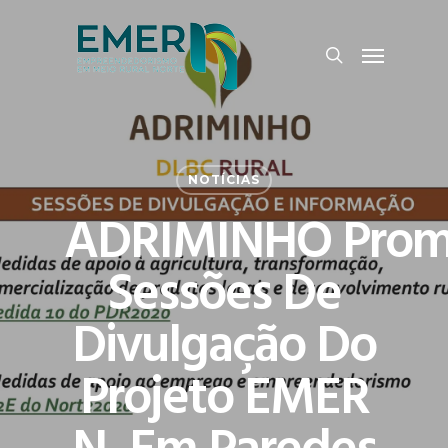
Skip
Menu
to
search
main
content
NOTÍCIAS
ADRIMINHO Pro
Sessões De
Divulgação Do
Projeto EMER