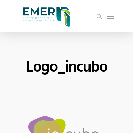
Skip
Menu
to
search
main
content
Logo_incubo