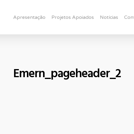
Apresentação
Projetos Apoiados
Notícias
Con
Emern_pageheader_2